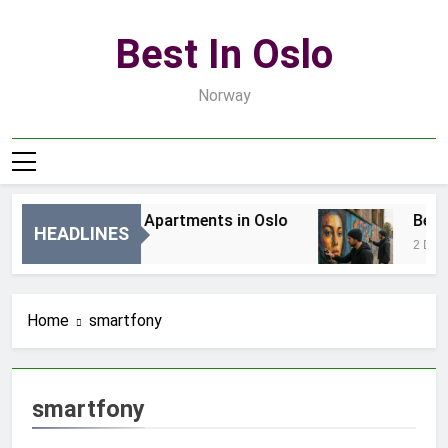
Skip
to
Best In Oslo
content
Norway
Best Luxury Apartments in Oslo
Best 
HEADLINES
8 Godzin Ago
2 Dni 
Home
smartfony
smartfony