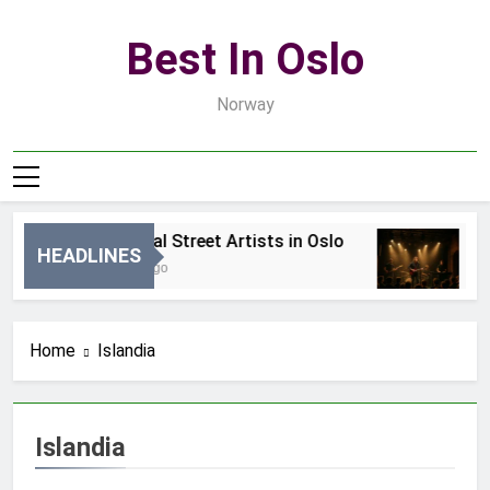
Skip
to
Best In Oslo
content
Norway
Best Local Street Artists in Oslo
B
HEADLINES
16 Godzin Ago
3 
Home
Islandia
Islandia